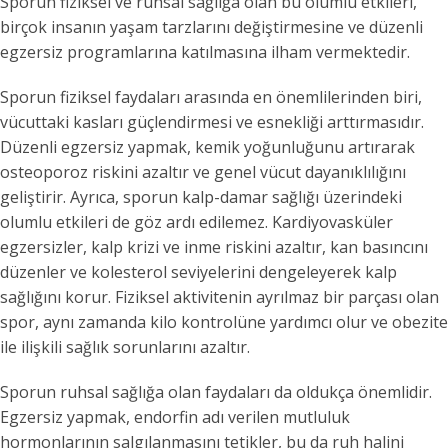
Sporun fiziksel ve ruhsal sağlığa olan bu olumlu etkileri,
birçok insanın yaşam tarzlarını değiştirmesine ve düzenli
egzersiz programlarına katılmasına ilham vermektedir.
Sporun fiziksel faydaları arasında en önemlilerinden biri,
vücuttaki kasları güçlendirmesi ve esnekliği arttırmasıdır.
Düzenli egzersiz yapmak, kemik yoğunluğunu artırarak
osteoporoz riskini azaltır ve genel vücut dayanıklılığını
geliştirir. Ayrıca, sporun kalp-damar sağlığı üzerindeki
olumlu etkileri de göz ardı edilemez. Kardiyovasküler
egzersizler, kalp krizi ve inme riskini azaltır, kan basıncını
düzenler ve kolesterol seviyelerini dengeleyerek kalp
sağlığını korur. Fiziksel aktivitenin ayrılmaz bir parçası olan
spor, aynı zamanda kilo kontrolüne yardımcı olur ve obezite
ile ilişkili sağlık sorunlarını azaltır.
Sporun ruhsal sağlığa olan faydaları da oldukça önemlidir.
Egzersiz yapmak, endorfin adı verilen mutluluk
hormonlarının salgılanmasını tetikler, bu da ruh halini