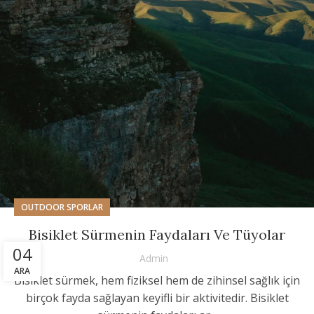
OUTDOOR SPORLAR
Bisiklet Sürmenin Faydaları Ve Tüyolar
04
Admin
ARA
Bisiklet sürmek, hem fiziksel hem de zihinsel sağlık için
birçok fayda sağlayan keyifli bir aktivitedir. Bisiklet