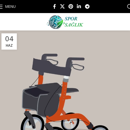
MENU
04
HAZ