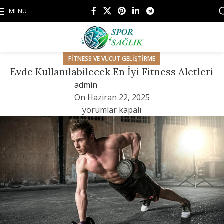
MENU
FITNESS VE VÜCUT GELIŞTIRME
Evde Kullanılabilecek En İyi Fitness Aletleri
admin
On Haziran 22, 2025
yorumlar kapalı